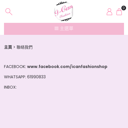
0
主選單
主頁
聯絡我們
FACEBOOK:
www.facebook.com/icanfashionshop
WHATSAPP: 61990833
INBOX: