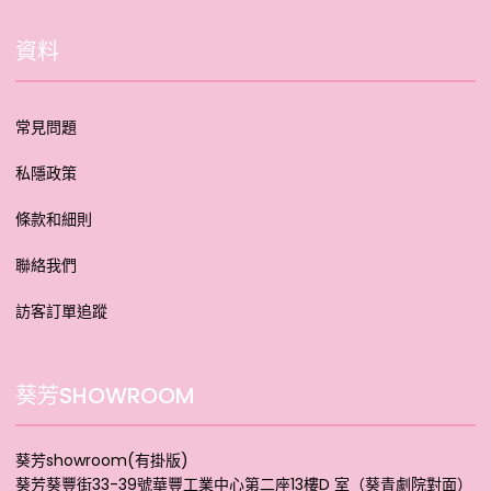
資料
常見問題
私隱政策
條款和細則
聯絡我們
訪客訂單追蹤
葵芳SHOWROOM
葵芳showroom(有掛版)
葵芳葵豐街33-39號華豐工業中心第二座13樓D 室（葵青劇院對面）