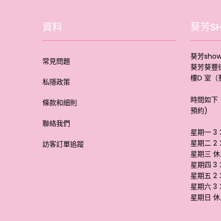
資料
葵芳S
葵芳sho
常見問題
葵芳葵豐街
樓D 室
私隱政策
時間如下
條款和細則
預約)
聯絡我們
星期一 3
星期二 2
訪客訂單追蹤
星期三 休
星期四 3
星期五 2
星期六 3
星期日 休