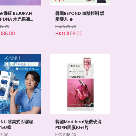
🔥爆紅 REJURAN
韓國BEYOND 血糖控制 燃
PDNA 水光果凍
脂藥丸 🔥
4條
48.00
HKD $98.00
138.00
HKD $58.00
ANU 冰美式即溶咖
韓國Mediheal急救玫瑰
g*50條
PDRN面膜10+1片
68.00
HKD $118.00