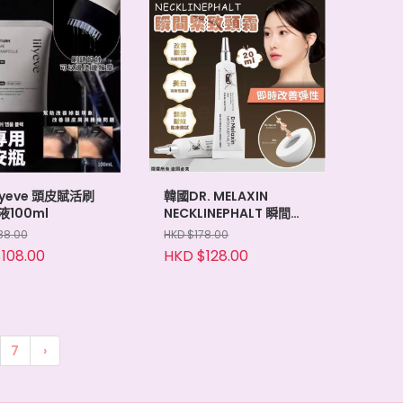
lyeve 頭皮賦活刷
韓國DR. MELAXIN
100ml
NECKLINEPHALT 瞬間緊
緻頸霜 20ML
88.00
HKD $178.00
108.00
HKD $128.00
7
›