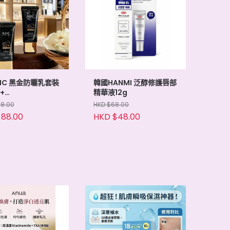
HC 黑金防曬乳套裝
韓國HANMI 泛醇修護唇部
+
精華液12g
+30ml*2
58.00
HKD $68.00
88.00
HKD $48.00