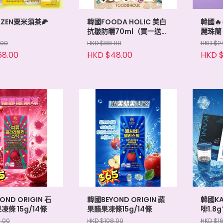
AZEN粟米須茶🌽
韓國FOODA HOLIC 美白
韓國🔥
抗皺防曬70ml（買一送
麗珠蘭 
一）
15g/1
.00
HKD $88.00
HKD $2
68.00
HKD $48.00
HKD $
OND ORIGIN 石
韓國BEYOND ORIGIN 蘋
韓國K
條 15g/14條
果醋果凍條15g/14條
啡1.8
8.00
HKD $108.00
HKD $1