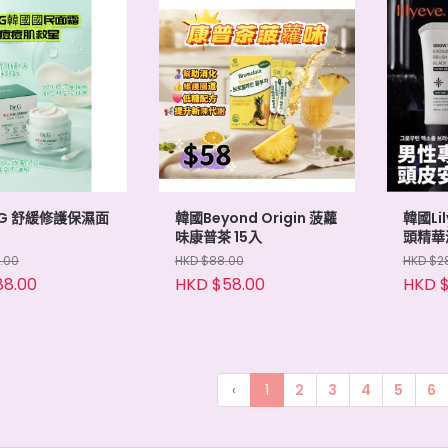
.G 舒緩修護保濕面
韓國Beyond Origin 菠蘿
韓國Li
味康普茶 15入
頭精華液
.00
HKD $88.00
HKD $2
88.00
HKD $58.00
HKD $
‹
1
2
3
4
5
6