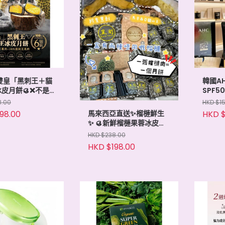
雙皇「黑刺王＋貓
韓國A
皮月餅🥮❌不是
SPF50
PA+++
8.00
HKD $1
98.00
HKD $
馬來西亞直送✨榴槤鮮生
✨ 🥮新鮮榴槤果蓉冰皮月
餅(#貓山王 #黑刺 各3
HKD $238.00
個)
HKD $198.00